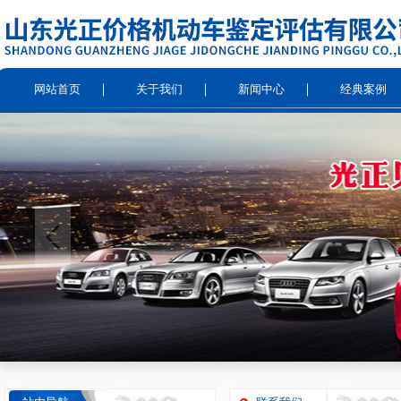
网站首页
关于我们
新闻中心
经典案例