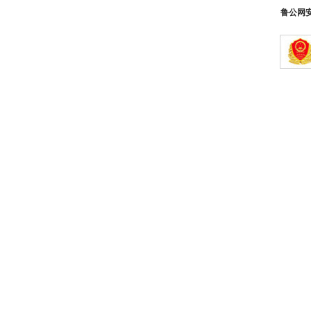
鲁公网安备